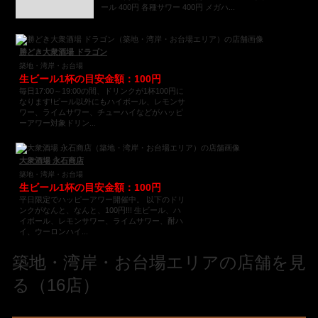
ール 400円 各種サワー 400円 メガハ...
勝どき大衆酒場 ドラゴン
築地・湾岸・お台場
生ビール1杯の目安金額：100円
毎日17:00～19:00の間、ドリンクが1杯100円に
なります!ビール以外にもハイボール、レモンサ
ワー、ライムサワー、チューハイなどがハッピ
ーアワー対象ドリン...
大衆酒場 永石商店
築地・湾岸・お台場
生ビール1杯の目安金額：100円
平日限定でハッピーアワー開催中。 以下のドリ
ンクがなんと、なんと、100円!!! 生ビール、ハ
イボール、レモンサワー、ライムサワー、酎ハ
イ、ウーロンハイ...
築地・湾岸・お台場エリアの店舗を見
る（16店）