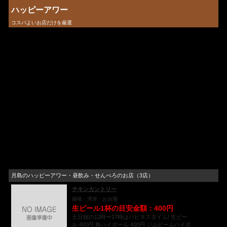
ハッピーアワー
コスパよいお店だけを厳選
月島のハッピーアワー・昼飲み・せんべろのお店（3店）
チキンカントリー
築地・湾岸・お台場
生ビール1杯の目安金額：400円
土日祝の12時〜17時はハピネスタイム! 生ビー
ル 400円 角ハイボール 400円 ジムビームハイボ