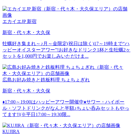
エカイエJP 新宿
新宿・代々木・大久保
牡蠣好き集まれ～♪月～金限定(祝日は除く)17～19時まで“ハ
ッピーオイスターアワー”!お好きなドリンク1杯と生牡蠣2ヶ
セットを1,000円でお楽しみいただけま...
広島お好み焼きと鉄板料理 ちょちょぎれ
新宿・代々木・大久保
♦17:00～19:00はハッピーアワー開催中♦サワー・ハイボー
ル・ソフトドリンクがなんと半額♪ちょい呑みセットもやっ
てます!!(※平日17:00～19:30限...
KUJIRA