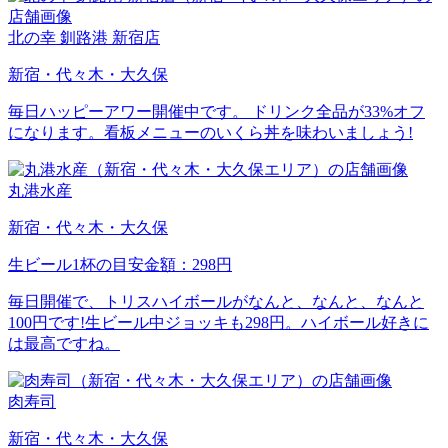
北の幸 釧路港 新宿店
新宿・代々木・大久保
毎日ハッピーアワー開催中です。 ドリンク全品が33%オフ
になります。看板メニューのいくら丼を味わいましょう!
丸港水産
新宿・代々木・大久保
生ビール1杯の目安金額：298円
毎日開催で、トリスハイボールがなんと、なんと、なんと
100円です!生ビール中ジョッキも298円。ハイボール好きに
は最高ですね。
肉寿司
新宿・代々木・大久保