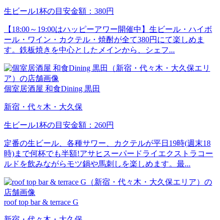
生ビール1杯の目安金額：380円
【18:00～19:00はハッピーアワー開催中】生ビール・ハイボ
ール・ワイン・カクテル・焼酎が全て380円にて楽しめま
す。鉄板焼きを中心としたメインから、シェフ...
個室居酒屋 和食Dining 黒田
新宿・代々木・大久保
生ビール1杯の目安金額：260円
定番の生ビール、各種サワー、カクテルが平日19時(週末18
時)まで何杯でも半額!アサヒスーパードライエクストラコー
ルドを飲みながらモツ鍋や馬刺しを楽しめます。最...
roof top bar & terrace G
新宿・代々木・大久保