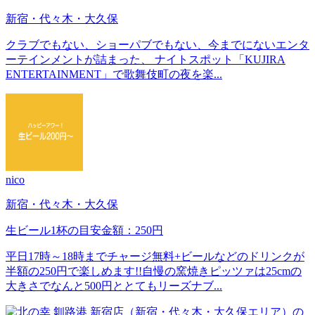
新宿・代々木・大久保
クラブでもない、ショーパブでもない、今までにないエンタ
ーテインメントが詰まった、 ナイトスポット「KUJIRA
ENTERTAINMENT」で歌舞伎町の夜を楽...
nico
新宿・代々木・大久保
生ビール1杯の目安金額：250円
平日17時～18時までチャージ無料+ビールなどのドリンクが
半額の250円で楽しめます!!自慢の窯焼きピッツァは25cmの
大きさでなんと500円ととてもリーズナブ...