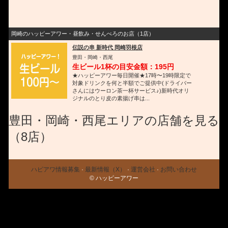
岡崎のハッピーアワー・昼飲み・せんべろのお店（1店）
伝説の串 新時代 岡崎羽根店
豊田・岡崎・西尾
生ビール1杯の目安金額：195円
★ハッピーアワー毎日開催★17時〜19時限定で
対象ドリンクを何と半額でご提供中(ドライバー
さんにはウーロン茶一杯サービス♪)新時代オリ
ジナルのとり皮の素揚げ串は...
豊田・岡崎・西尾エリアの店舗を見る
（8店）
ハピアワ情報募集
·
最新情報（X）
·
運営会社
·
お問い合わせ
© ハッピーアワー