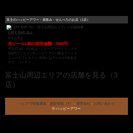
富士のハッピーアワー・昼飲み・せんべろのお店（1店）
CAFE BAR JILL
富士山周辺
生ビール1杯の目安金額：500円
平日17:00～20:00はハッピーアワー!ドリンクが
500円ワンコイン!!ハッピーアワー限定フードメ
ニューもワンコイン♪店内にはテレビが3台ある
ので、パーティ...
富士山周辺エリアの店舗を見る（3
店）
ハピアワ情報募集
·
最新情報（X）
·
運営会社
·
お問い合わせ
© ハッピーアワー