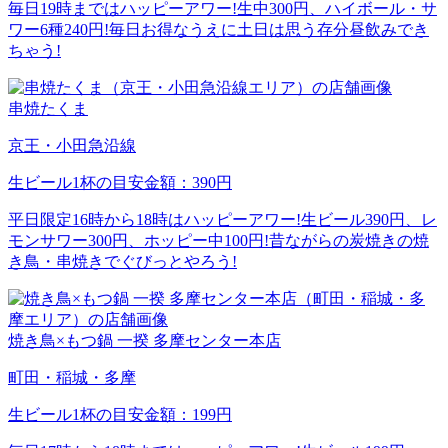
毎日19時まではハッピーアワー!生中300円、ハイボール・サ
ワー6種240円!毎日お得なうえに土日は思う存分昼飲みでき
ちゃう!
串焼たくま
京王・小田急沿線
生ビール1杯の目安金額：390円
平日限定16時から18時はハッピーアワー!生ビール390円、レ
モンサワー300円、ホッピー中100円!昔ながらの炭焼きの焼
き鳥・串焼きでぐびっとやろう!
焼き鳥×もつ鍋 一揆 多摩センター本店
町田・稲城・多摩
生ビール1杯の目安金額：199円