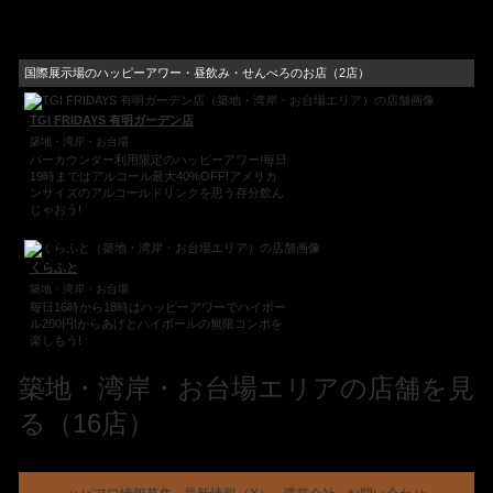
国際展示場のハッピーアワー・昼飲み・せんべろのお店（2店）
TGI FRIDAYS 有明ガーデン店
築地・湾岸・お台場
バーカウンター利用限定のハッピーアワー!毎日
19時まではアルコール最大40%OFF!アメリカ
ンサイズのアルコールドリンクを思う存分飲ん
じゃおう!
くらふと
築地・湾岸・お台場
毎日16時から18時はハッピーアワーでハイボー
ル200円!からあげとハイボールの無限コンボを
楽しもう!
築地・湾岸・お台場エリアの店舗を見
る（16店）