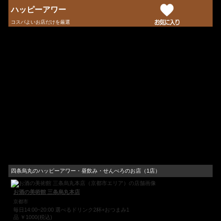
ハッピーアワー
コスパよいお店だけを厳選
四条烏丸のハッピーアワー・昼飲み・せんべろのお店（1店）
お酒の美術館 三条烏丸本店
京都市
毎日14:00~20:00 選べるドリンク2杯+おつまみ1
品 ￥1000(税込)