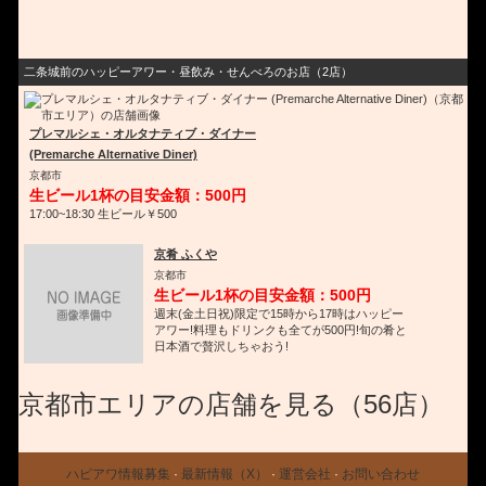
二条城前のハッピーアワー・昼飲み・せんべろのお店（2店）
プレマルシェ・オルタナティブ・ダイナー
(Premarche Alternative Diner)
京都市
生ビール1杯の目安金額：500円
17:00~18:30 生ビール￥500
京肴 ふくや
京都市
生ビール1杯の目安金額：500円
週末(金土日祝)限定で15時から17時はハッピー
アワー!料理もドリンクも全てが500円!旬の肴と
日本酒で贅沢しちゃおう!
京都市エリアの店舗を見る（56店）
ハピアワ情報募集
·
最新情報（X）
·
運営会社
·
お問い合わせ