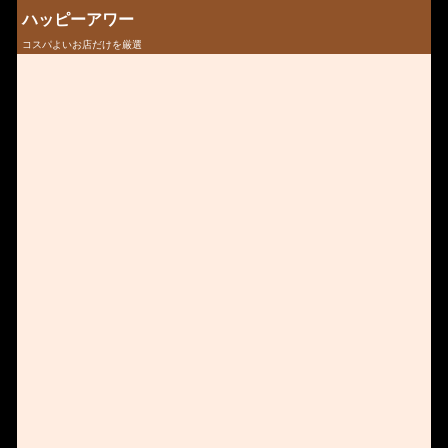
ハッピーアワー
コスパよいお店だけを厳選