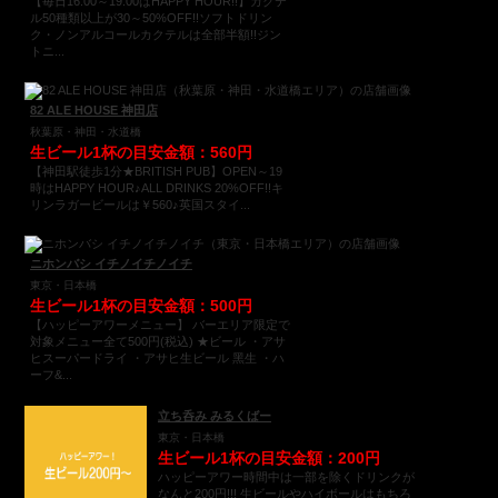
【毎日16:00～19:00はHAPPY HOUR!!】カクテ
ル50種類以上が30～50%OFF!!ソフトドリン
ク・ノンアルコールカクテルは全部半額!!ジン
トニ...
82 ALE HOUSE 神田店
秋葉原・神田・水道橋
生ビール1杯の目安金額：560円
【神田駅徒歩1分★BRITISH PUB】OPEN～19
時はHAPPY HOUR♪ALL DRINKS 20%OFF!!キ
リンラガービールは￥560♪英国スタイ...
ニホンバシ イチノイチノイチ
東京・日本橋
生ビール1杯の目安金額：500円
【ハッピーアワーメニュー】 バーエリア限定で
対象メニュー全て500円(税込) ★ビール ・アサ
ヒスーパードライ ・アサヒ生ビール 黑生 ・ハ
ーフ&...
立ち呑み みるくばー
東京・日本橋
生ビール1杯の目安金額：200円
ハッピーアワー時間中は一部を除くドリンクが
なんと200円!!! 生ビールやハイボールはもちろ