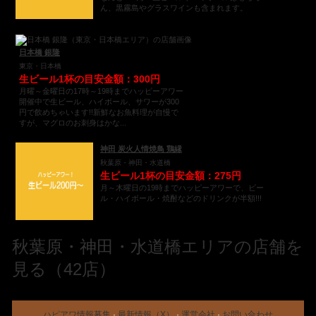
ん、黒霧島やグラスワインも含まれます。
日本橋 銀隆
東京・日本橋
生ビール1杯の目安金額：300円
月曜～金曜日の17時～19時までハッピーアワー
開催中で生ビール、ハイボール、サワーが300
円で飲めちゃいます!!新鮮なお魚料理が自慢で
すが、マグロのお刺身はかな...
神田 炭火人情焼鳥 鶏縁
秋葉原・神田・水道橋
生ビール1杯の目安金額：275円
月～木曜日の19時までハッピーアワーで、ビー
ル・ハイボール・焼酎などのドリンクが半額!!!
秋葉原・神田・水道橋エリアの店舗を
見る（42店）
ハピアワ情報募集
·
最新情報（X）
·
運営会社
·
お問い合わせ