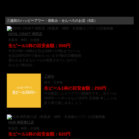
三越前のハッピーアワー・昼飲み・せんべろのお店（8店）
DEVIL CRAFT 神田店
秋葉原・神田・水道橋
生ビール1杯の目安金額：550円
平日17時〜18時(土日は15時〜17時)までビール
全品100円OFFで飲めちゃいます!!毎日15種類程
度のさまざまなビールが用意されているので、
みんなで飲み比...
三吉や
東京・日本橋
生ビール1杯の目安金額：250円
平日限定ハッピーアワー開催中です。 生ビール
250円!ハイボールなど150円! 天然物 本ししゃも
炙り焼で楽しみましょう。
HUB 神田東口店
秋葉原・神田・水道橋
生ビール1杯の目安金額：620円