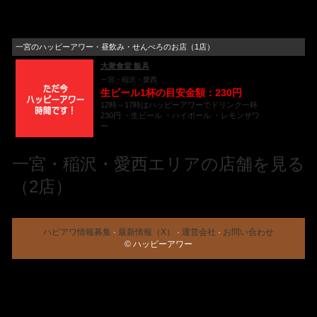
一宮のハッピーアワー・昼飲み・せんべろのお店（1店）
大衆食堂 飯具
一宮・稲沢・愛西
生ビール1杯の目安金額：230円
12時～17時はハッピーアワーでドリンク一杯
230円 ・生ビール ・ハイボール ・レモンサワ
ー
一宮・稲沢・愛西エリアの店舗を見る
（2店）
ハピアワ情報募集
·
最新情報（X）
·
運営会社
·
お問い合わせ
© ハッピーアワー