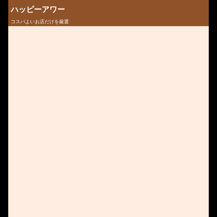
ハッピーアワー
コスパよいお店だけを厳選