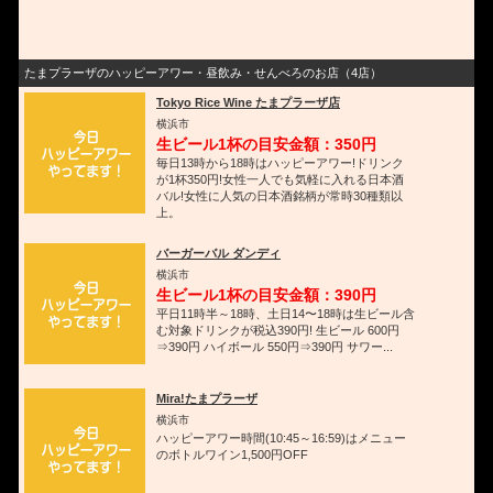
たまプラーザのハッピーアワー・昼飲み・せんべろのお店（4店）
Tokyo Rice Wine たまプラーザ店
横浜市
生ビール1杯の目安金額：350円
毎日13時から18時はハッピーアワー!ドリンク
が1杯350円!女性一人でも気軽に入れる日本酒
バル!女性に人気の日本酒銘柄が常時30種類以
上。
バーガーバル ダンディ
横浜市
生ビール1杯の目安金額：390円
平日11時半～18時、土日14〜18時は生ビール含
む対象ドリンクが税込390円! 生ビール 600円
⇒390円 ハイボール 550円⇒390円 サワー...
Mira!たまプラーザ
横浜市
ハッピーアワー時間(10:45～16:59)はメニュー
のボトルワイン1,500円OFF