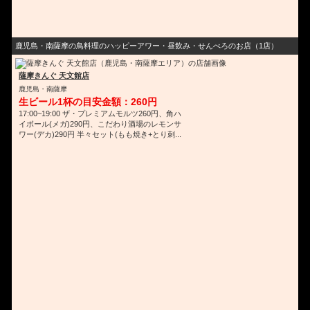
鹿児島・南薩摩の鳥料理のハッピーアワー・昼飲み・せんべろのお店（1店）
薩摩きんぐ 天文館店
鹿児島・南薩摩
生ビール1杯の目安金額：260円
17:00~19:00 ザ・プレミアムモルツ260円、角ハ
イボール(メガ)290円、こだわり酒場のレモンサ
ワー(デカ)290円 半々セット(もも焼き+とり刺...