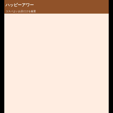
ハッピーアワー
コスパよいお店だけを厳選