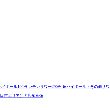
・ハイボール190円 レモンサワー290円 角ハイボール・その他サワ