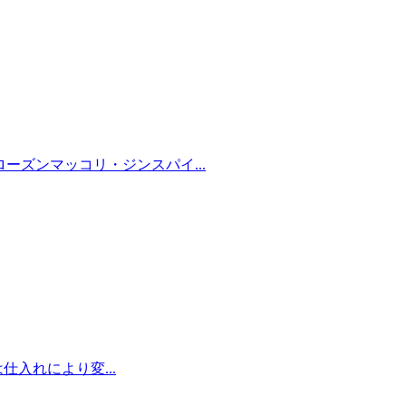
ローズンマッコリ・ジンスパイ...
は仕入れにより変...