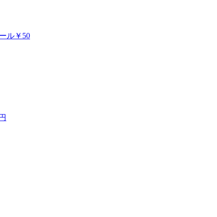
ボール￥50
円