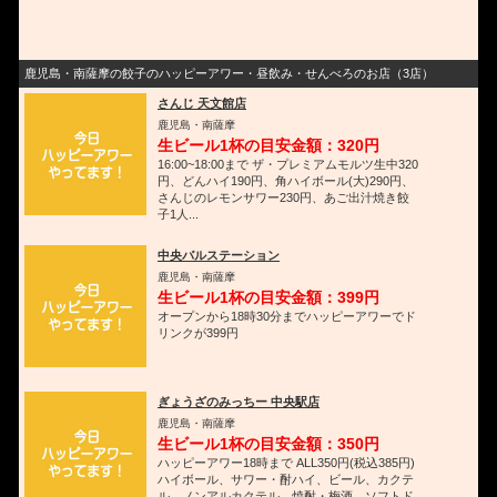
鹿児島・南薩摩の餃子のハッピーアワー・昼飲み・せんべろのお店（3店）
さんじ 天文館店
鹿児島・南薩摩
生ビール1杯の目安金額：320円
16:00~18:00まで ザ・プレミアムモルツ生中320
円、どんハイ190円、角ハイボール(大)290円、
さんじのレモンサワー230円、あご出汁焼き餃
子1人...
中央バルステーション
鹿児島・南薩摩
生ビール1杯の目安金額：399円
オープンから18時30分までハッピーアワーでド
リンクが399円
ぎょうざのみっちー 中央駅店
鹿児島・南薩摩
生ビール1杯の目安金額：350円
ハッピーアワー18時まで ALL350円(税込385円)
ハイボール、サワー・酎ハイ、ビール、カクテ
ル、ノンアルカクテル、焼酎・梅酒、ソフトド