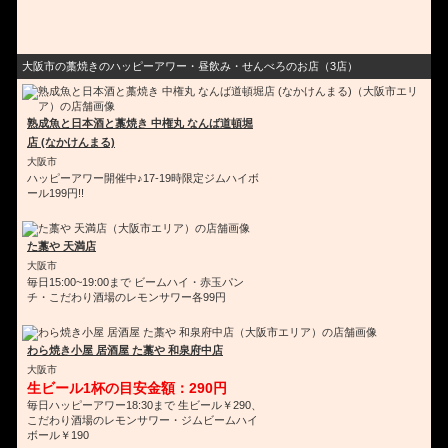
大阪市の藁焼きのハッピーアワー・昼飲み・せんべろのお店（3店）
熟成魚と日本酒と藁焼き 中権丸 なんば道頓堀
店 (なかけんまる)
大阪市
ハッピーアワー開催中♪17-19時限定ジムハイボ
ール199円!!
た藁や 天満店
大阪市
毎日15:00~19:00まで ビームハイ・赤玉パン
チ・こだわり酒場のレモンサワー各99円
わら焼き小屋 居酒屋 た藁や 和泉府中店
大阪市
生ビール1杯の目安金額：290円
毎日ハッピーアワー18:30まで 生ビール￥290、
こだわり酒場のレモンサワー・ジムビームハイ
ボール￥190