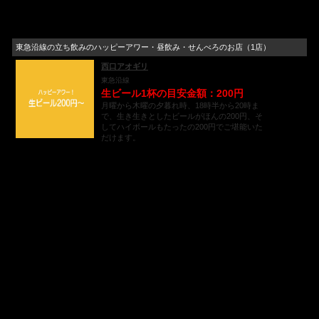
東急沿線の立ち飲みのハッピーアワー・昼飲み・せんべろのお店（1店）
西口アオギリ
東急沿線
生ビール1杯の目安金額：200円
月曜から木曜の夕暮れ時、18時半から20時ま
で、生き生きとしたビールがほんの200円、そ
してハイボールもたったの200円でご堪能いた
だけます。