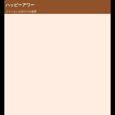
ハッピーアワー
コスパよいお店だけを厳選