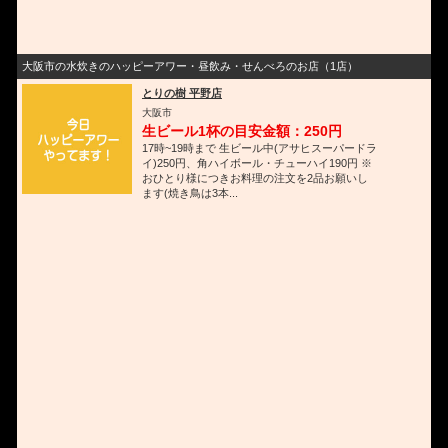
大阪市の水炊きのハッピーアワー・昼飲み・せんべろのお店（1店）
とりの樹 平野店
大阪市
生ビール1杯の目安金額：250円
17時~19時まで 生ビール中(アサヒスーパードラ
イ)250円、角ハイボール・チューハイ190円 ※
おひとり様につきお料理の注文を2品お願いし
ます(焼き鳥は3本...