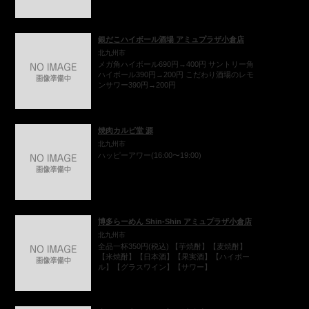
銀だこハイボール酒場 アミュプラザ小倉店
北九州市
メガ角ハイボール690円→400円 サントリー角
ハイボール390円→200円 こだわり酒場のレモ
ンサワー390円→200円
焼肉カルビ堂 源
北九州市
ハッピーアワー(16:00〜19:00)
博多らーめん Shin-Shin アミュプラザ小倉店
北九州市
全品一杯350円(税込) 【芋焼酎】【麦焼酎】
【米焼酎】【日本酒】【果実酒】【ハイボー
ル】【グラスワイン】【サワー】