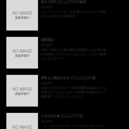
串カツ田中 アミュプラザ小倉店
北九州市
ジムビームハイボール/定番レモンサワー 時間
内なら何杯でも1杯99円!
福助商店
北九州市
14時～18時まで毎日開催 何杯飲んでも1杯100
円(税別) ハイボール ジムビーム こだわり酒場
のレモンサワー
博多もつ鍋おおやま アミュプラザ小倉
北九州市
お鍋ご注文のグループ様1時間飲み放題 お一人
750円! ビール/ハイボール/焼酎/日本酒/サワー/
果実酒/ワイン/ソフトドリンク
くろがね小倉 アミュプラザ店
北九州市
・ニッカハイボール ・いつものレモンサワー