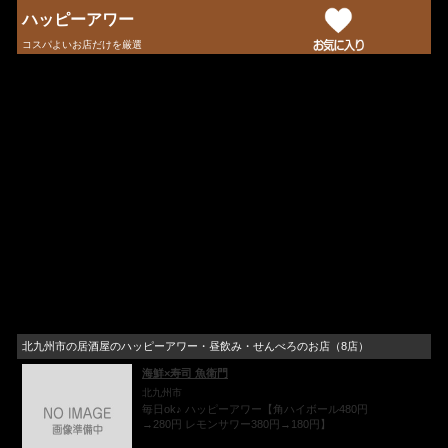
ハッピーアワー
コスパよいお店だけを厳選
北九州市の居酒屋のハッピーアワー・昼飲み・せんべろのお店（8店）
海鮮×寿司 魚衛門
北九州市
毎日ok♪ ハッピーアワー【角ハイボール480円
→280円 レモンサワー380円→180円】