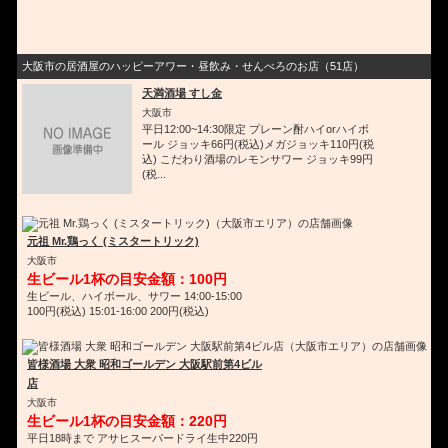
大阪市の居酒屋のハッピーアワー・昼飲み・せんべろのお店（51店）
天満酒場 すし金
大阪市
平日12:00~14:30限定 プレーン酎ハイorハイボ
ール ジョッキ66円(税込)メガジョッキ110円(税
込) こだわり酒場のレモンサワー ジョッキ99円
(税...
元祖 Mr.鶏っく (ミスタートリック)
大阪市
生ビール1杯の目安金額：100円
生ビール、ハイボール、サワー 14:00‐15:00
100円(税込) 15:01‐16:00 200円(税込)
皆様酒場 大衆 昭和ゴールデン 大阪駅前第4ビル
店
大阪市
生ビール1杯の目安金額：220円
平日18時まで アサヒスーパードライ生中220円