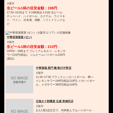
大阪市
生ビール1杯の目安金額：198円
17:30~19:00まで ￥198(税込￥218) 生ビール、
チューハイ、ハイボール、カクテル、ウイスキ
ー、ワイン、日本酒、焼酎、ソフトドリンクな
ど
中華居酒屋蒸 (ゼン)
大阪市
生ビール1杯の目安金額：215円
OPEN～18時まで プレミアムモルツ、レモンサ
ワー215円(税込)、ジムビームハイボール225円
(税込)
中華酒場 黒門 轍 駒川中野店
大阪市
11:30~17:00 ブラックニッカハイボール、樽ハ
イレモンサワー199円(税込219円) メガハイボー
ル、メガサワー380円(税込418円)
石挽き十割蕎麦 玄盛 東梅田店
大阪市
お1人様1品注文で、何杯飲んでもハイボール・