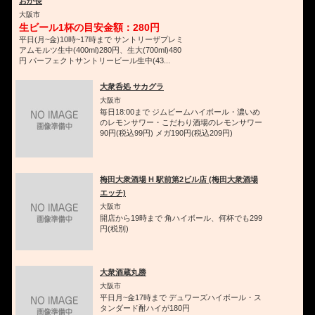
おか長
大阪市
生ビール1杯の目安金額：280円
平日(月~金)10時~17時まで サントリーザプレミ
アムモルツ生中(400ml)280円、生大(700ml)480
円 パーフェクトサントリービール生中(43...
大衆呑処 サカグラ
大阪市
毎日18:00まで ジムビームハイボール・濃いめ
のレモンサワー・こだわり酒場のレモンサワー
90円(税込99円) メガ190円(税込209円)
梅田大衆酒場 H 駅前第2ビル店 (梅田大衆酒場
エッチ)
大阪市
開店から19時まで 角ハイボール、何杯でも299
円(税別)
大衆酒蔵丸勝
大阪市
平日月~金17時まで デュワーズハイボール・ス
タンダード酎ハイが180円