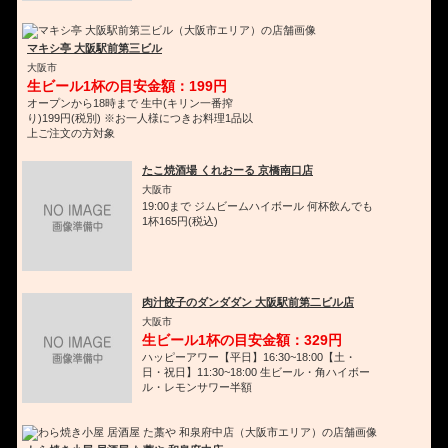
マキシ亭 大阪駅前第三ビル
大阪市
生ビール1杯の目安金額：199円
オープンから18時まで 生中(キリン一番搾
り)199円(税別) ※お一人様につきお料理1品以
上ご注文の方対象
たこ焼酒場 くれおーる 京橋南口店
大阪市
19:00まで ジムビームハイボール 何杯飲んでも
1杯165円(税込)
肉汁餃子のダンダダン 大阪駅前第二ビル店
大阪市
生ビール1杯の目安金額：329円
ハッピーアワー【平日】16:30~18:00【土・
日・祝日】11:30~18:00 生ビール・角ハイボー
ル・レモンサワー半額