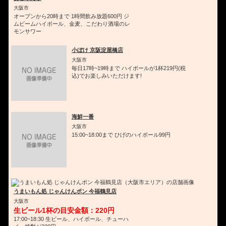
大阪市
オープンから20時まで 1時間飲み放題600円 ジ
ムビームハイボール、金麦、こだわり酒場のレ
モンサワー
小ぼけ 京阪淀屋橋店
大阪市
毎日17時~19時まで ハイボールが1杯219円(税
込)でお楽しみいただけます!
海鮮一番
大阪市
15:00~18:00まで ひげのハイボール99円
うまいもん処 じゃんけんポン 今福鶴見店
大阪市
生ビール1杯の目安金額：220円
17:00~18:30 生ビール、ハイボール、チューハ