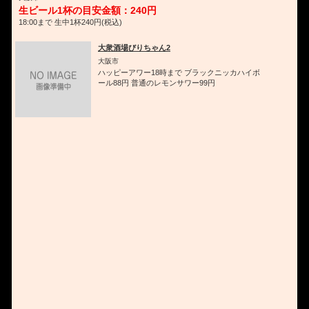
生ビール1杯の目安金額：240円
18:00まで 生中1杯240円(税込)
大衆酒場びりちゃん2
大阪市
ハッピーアワー18時まで ブラックニッカハイボ
ール88円 普通のレモンサワー99円