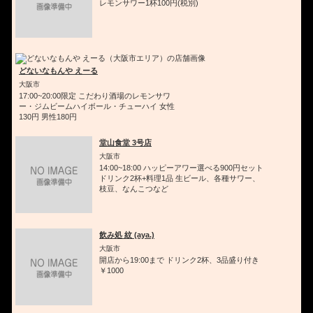
レモンサワー1杯100円(税別)
どないなもんや えーる
大阪市
17:00~20:00限定 こだわり酒場のレモンサワ
ー・ジムビームハイボール・チューハイ 女性
130円 男性180円
堂山食堂 3号店
大阪市
14:00~18:00 ハッピーアワー選べる900円セット
ドリンク2杯+料理1品 生ビール、各種サワー、
枝豆、なんこつなど
飲み処 紋 (aya.)
大阪市
開店から19:00まで ドリンク2杯、3品盛り付き
￥1000