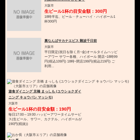
大阪市
生ビール1杯の目安金額：300円
18時半迄、ビール・チューハイ・ハイボール1
杯300円
裏なんばサカナエビス 難波千日前
大阪市
平日限定(祝日を除く月~金)オールタイムハッピ
ーアワー サワー各種、ハイボール 開店~18時99
円(税込109円) 18時~閉店199円(税込219円) ご
利用...
遊食ダイニング 京橋 まっしも (ユウショクダイ
ニング キョウバシ マッシモ)
大阪市
生ビール1杯の目安金額：190円
毎日17:00～19:00 ハッピーアワータイムサービ
ス(生ビール、サワー、カクテル、ハイボールが
190円(税抜))