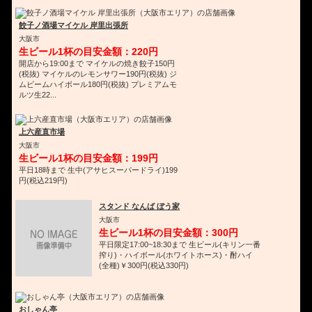
餃子ノ酒場マイケル 岸里出張所
大阪市
生ビール1杯の目安金額：220円
開店から19:00まで マイケルの焼き餃子150円
(税抜) マイケルのレモンサワー190円(税抜) ジ
ムビームハイボール180円(税抜) プレミアムモ
ルツ生22...
上六産直市場
大阪市
生ビール1杯の目安金額：199円
平日18時まで 生中(アサヒスーパードライ)199
円(税込219円)
スタンド なんば ぼう家
大阪市
生ビール1杯の目安金額：300円
平日限定17:00~18:30まで 生ビール(キリン一番
搾り)・ハイボール(ホワイトホース)・酎ハイ
(全種)￥300円(税込330円)
おしゃん亭