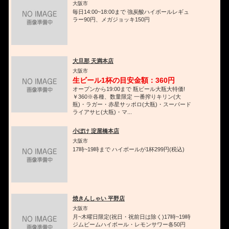
大阪市
毎日14:00~18:00まで 強炭酸ハイボールレギュ
ラー90円、メガジョッキ150円
大旦那 天満本店
大阪市
生ビール1杯の目安金額：360円
オープンから19:00まで 瓶ビール大瓶大特価!
￥360※各種、数量限定 一番搾りキリン(大
瓶)・ラガー・赤星サッポロ(大瓶)・スーパード
ライアサヒ(大瓶)・マ...
小ぼけ 淀屋橋本店
大阪市
17時~19時まで ハイボールが1杯299円(税込)
焼きんしゃい 平野店
大阪市
月~木曜日限定(祝日・祝前日は除く)17時~19時
ジムビームハイボール・レモンサワー各50円