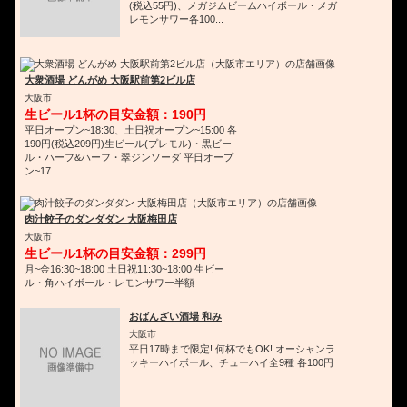
(税込55円)、メガジムビームハイボール・メガ
レモンサワー各100...
大衆酒場 どんがめ 大阪駅前第2ビル店
大阪市
生ビール1杯の目安金額：190円
平日オープン~18:30、土日祝オープン~15:00 各
190円(税込209円)生ビール(プレモル)・黒ビー
ル・ハーフ&ハーフ・翠ジンソーダ 平日オープ
ン~17...
肉汁餃子のダンダダン 大阪梅田店
大阪市
生ビール1杯の目安金額：299円
月~金16:30~18:00 土日祝11:30~18:00 生ビー
ル・角ハイボール・レモンサワー半額
おばんざい酒場 和み
大阪市
平日17時まで限定! 何杯でもOK! オーシャンラ
ッキーハイボール、チューハイ全9種 各100円