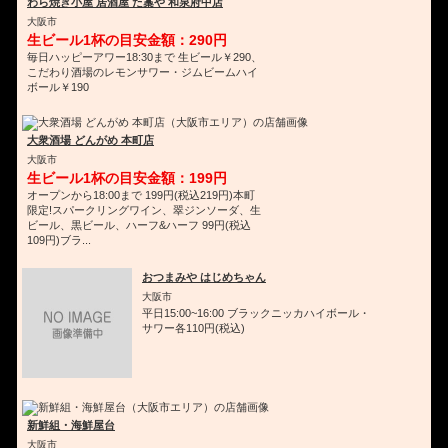
わら焼き小屋 居酒屋 た藁や 和泉府中店
大阪市
生ビール1杯の目安金額：290円
毎日ハッピーアワー18:30まで 生ビール￥290、
こだわり酒場のレモンサワー・ジムビームハイ
ボール￥190
大衆酒場 どんがめ 本町店
大阪市
生ビール1杯の目安金額：199円
オープンから18:00まで 199円(税込219円)本町
限定!スパークリングワイン、翠ジンソーダ、生
ビール、黒ビール、ハーフ&ハーフ 99円(税込
109円)ブラ...
おつまみや はじめちゃん
大阪市
平日15:00~16:00 ブラックニッカハイボール・
サワー各110円(税込)
新鮮組・海鮮屋台
大阪市