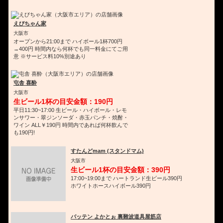
えびちゃん家
大阪市
オープンから21:00まで ハイボール1杯700円
→400円 時間内なら何杯でも同一料金にてご用
意 ※サービス料10%別途あり
屯舎 喜酔
大阪市
生ビール1杯の目安金額：190円
平日11:30~17:00 生ビール・ハイボール・レモ
ンサワー・翠ジンソーダ・赤玉パンチ・焼酎・
ワイン ALL￥190円 時間内であれば何杯飲んで
も190円!
すたんどmam (スタンドマム)
大阪市
生ビール1杯の目安金額：390円
17:00~19:00まで ハートランド生ビール390円
ホワイトホースハイボール390円
バッテン よかとぉ 裏難波道具屋筋店