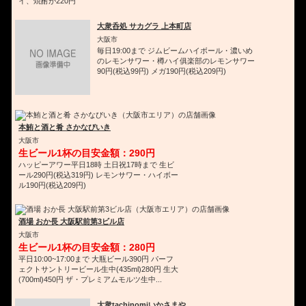
イ、焼酎が220円
大衆呑処 サカグラ 上本町店
大阪市
毎日19:00まで ジムビームハイボール・濃いめ
のレモンサワー・樽ハイ俱楽部のレモンサワー
90円(税込99円) メガ190円(税込209円)
本鮪と酒と肴 さかなびいき
大阪市
生ビール1杯の目安金額：290円
ハッピーアワー平日18時 土日祝17時まで 生ビ
ール290円(税込319円) レモンサワー・ハイボー
ル190円(税込209円)
酒場 おか長 大阪駅前第3ビル店
大阪市
生ビール1杯の目安金額：280円
平日10:00~17:00まで 大瓶ビール390円 パーフ
ェクトサントリービール生中(435ml)280円 生大
(700ml)450円 ザ・プレミアムモルツ生中...
大衆tachinomiいかさまや