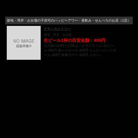
築地・湾岸・お台場の子供可のハッピーアワー・昼飲み・せんべろのお店（1店）
チキンカントリー
築地・湾岸・お台場
生ビール1杯の目安金額：400円
土日祝の12時〜17時はハピネスタイム! 生ビー
ル 400円 角ハイボール 400円 ジムビームハイボ
ール 400円 各種サワー 400円 メガハ...