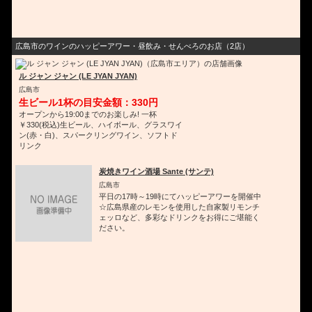
広島市のワインのハッピーアワー・昼飲み・せんべろのお店（2店）
ル ジャン ジャン (LE JYAN JYAN)
広島市
生ビール1杯の目安金額：330円
オープンから19:00までのお楽しみ! 一杯
￥330(税込)生ビール、ハイボール、グラスワイ
ン(赤・白)、スパークリングワイン、ソフトド
リンク
炭焼きワイン酒場 Sante (サンテ)
広島市
平日の17時～19時にてハッピーアワーを開催中
☆広島県産のレモンを使用した自家製リモンチ
ェッロなど、多彩なドリンクをお得にご堪能く
ださい。