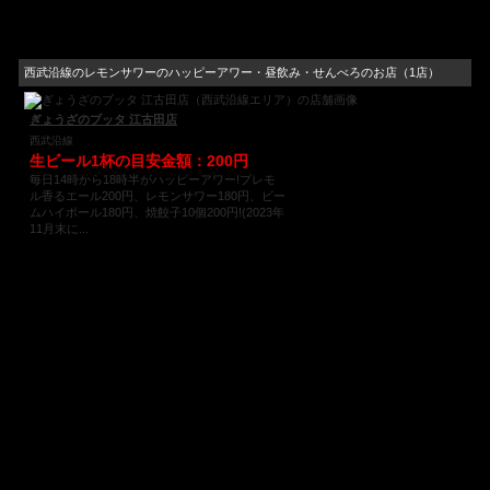
西武沿線のレモンサワーのハッピーアワー・昼飲み・せんべろのお店（1店）
ぎょうざのブッタ 江古田店
西武沿線
生ビール1杯の目安金額：200円
毎日14時から18時半がハッピーアワー!プレモ
ル香るエール200円、レモンサワー180円、ビー
ムハイボール180円、焼餃子10個200円!(2023年
11月末に...