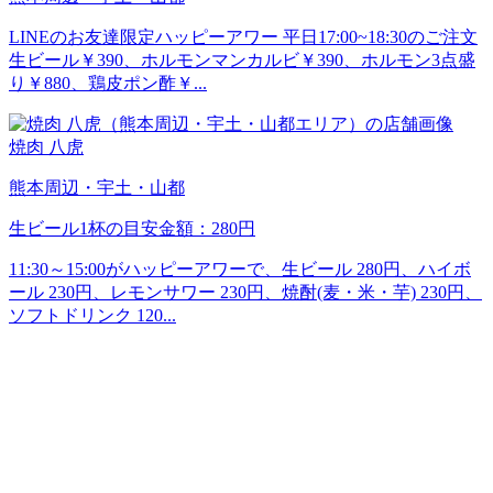
LINEのお友達限定ハッピーアワー 平日17:00~18:30のご注文
生ビール￥390、ホルモンマンカルビ￥390、ホルモン3点盛
り￥880、鶏皮ポン酢￥...
焼肉 八虎
熊本周辺・宇土・山都
生ビール1杯の目安金額：280円
11:30～15:00がハッピーアワーで、生ビール 280円、ハイボ
ール 230円、レモンサワー 230円、焼酎(麦・米・芋) 230円、
ソフトドリンク 120...