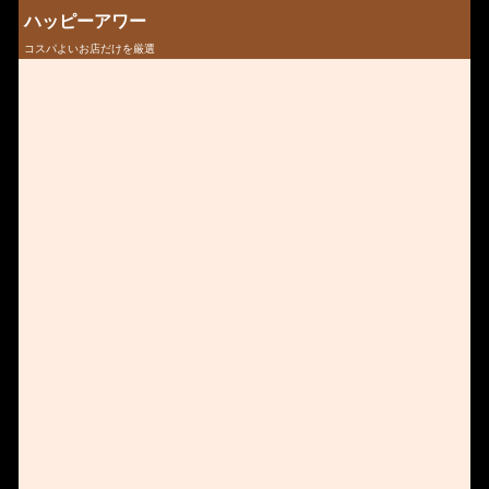
ハッピーアワー
コスパよいお店だけを厳選