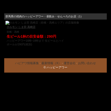
群馬県の焼肉のハッピーアワー・昼飲み・せんべろのお店（1）
ホルモン しま田 高崎店
前橋・高崎
生ビール1杯の目安金額：290円
ハッピーアワー16時~18時まで 生ビールとハイ
ボールが290円(税別)
ハピアワ情報募集
·
最新情報（X）
·
運営会社
·
お問い合わせ
© ハッピーアワー