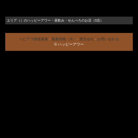
エリア（）のハッピーアワー・昼飲み・せんべろのお店（0店）
ハピアワ情報募集
·
最新情報（X）
·
運営会社
·
お問い合わせ
© ハッピーアワー