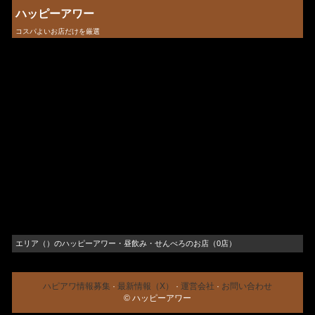
ハッピーアワー
コスパよいお店だけを厳選
エリア（）のハッピーアワー・昼飲み・せんべろのお店（0店）
ハピアワ情報募集
·
最新情報（X）
·
運営会社
·
お問い合わせ
© ハッピーアワー