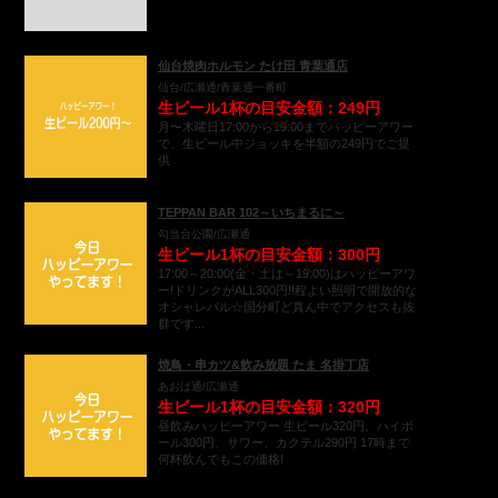
仙台焼肉ホルモン たけ田 青葉通店
仙台/広瀬通/青葉通一番町
生ビール1杯の目安金額：249円
月〜木曜日17:00から19:00までハッピーアワー
で、生ビール中ジョッキを半額の249円でご提
供
TEPPAN BAR 102～いちまるに～
勾当台公園/広瀬通
生ビール1杯の目安金額：300円
17:00～20:00(金・土は～19:00)はハッピーアワ
ー!ドリンクがALL300円!!程よい照明で開放的な
オシャレバル☆国分町ど真ん中でアクセスも抜
群です...
焼鳥・串カツ&飲み放題 たま 名掛丁店
あおば通/広瀬通
生ビール1杯の目安金額：320円
昼飲みハッピーアワー 生ビール320円、ハイボ
ール300円、サワー、カクテル290円 17時まで
何杯飲んでもこの価格!