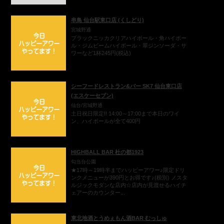
串鳥 仙台駅東口店 (くしどり)
宮城野通
ブラックニッカクリアハイボール・角ハイボー
ル・ジムビームハイボール・翠ジンソーダ・サ
ワーなど1杯245円(税込)
シーフードレストラン&バー SK7 仙台東口店
(エスケーセブン)
仙台/宮城野通
土日祝日限定!! 14:00～17:00まで本日のワイ
ン、ハイボールが全て400円
HIGHBALL BAR 杜の都1923
勾当台公園
★17時～19時半までハッピーアワー♪限定ドリ
ンクメニューが390円とお得です♪(税別) ノスタ
ルジックモダンな店内☆店内が見渡せるハイチ
ェアーのカウンター...
東北地酒とうめぇもん酒BAR むっしゅ