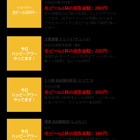
勾当台公園/北四番丁
生ビール1杯の目安金額：280円
月〜木曜日の17:00〜18:30にハッピーアワーや
ってます。以下のドリンクが半額になります。
アサヒスパードライ生ビール 550⇒280円 角ハ
イボー...
大衆酒場 ナミヘイ (ナミヘイ)
仙台/広瀬通/青葉通一番町
生ビール1杯の目安金額：230円
週末のみ オープンから19:00まで ハイボール・
酎ハイ150円、生ビール230円
とり鉄 仙台国分町店 (とりてつ)
勾当台公園
生ビール1杯の目安金額：330円
毎日16:00~18:00 生ビール330円、ハイボール、
レモンサワー、ライムサワー各220円
洒楽 仙台駅前店 (しゃらく)
仙台
生ビール1杯の目安金額：180円
ハッピーアワー毎日16:00~18:00 生ビール、ハ