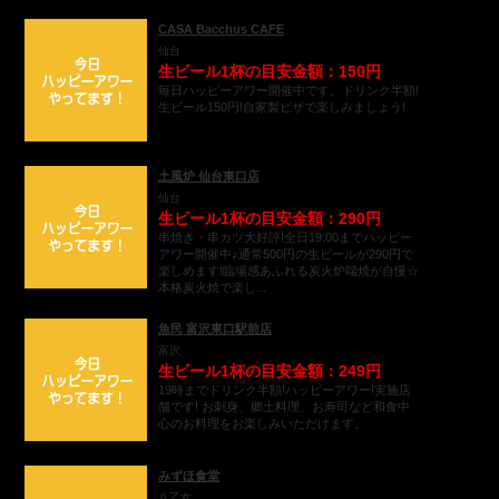
CASA Bacchus CAFE
仙台
生ビール1杯の目安金額：150円
毎日ハッピーアワー開催中です。ドリンク半額!
生ビール150円!自家製ピザで楽しみましょう!
土風炉 仙台東口店
仙台
生ビール1杯の目安金額：290円
串焼き・串カツ大好評!全日19:00までハッピー
アワー開催中♪通常500円の生ビールが290円で
楽しめます!臨場感あふれる炭火炉端焼が自慢☆
本格炭火焼で楽し...
魚民 富沢東口駅前店
富沢
生ビール1杯の目安金額：249円
19時までドリンク半額!ハッピーアワー!実施店
舗です! お刺身、郷土料理、お寿司など和食中
心のお料理をお楽しみいただけます。
みずほ食堂
八乙女