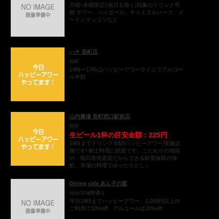
月曜~木曜限定!(祝日を除く)対象のドリンク半
額 サワー、ハイボール、チャミスルハーフ、イ
ードンマッコリなど
ハチ 長町店
長町
14時〜17時はハッピーアワータイムでアルコー
ル半額
山内農場 長町西口駅前店
長町
生ビール1杯の目安金額：225円
19時までドリンク半額!ハッピーアワー!実施店
舗です! 郷土料理に絶賛です。こだわりの地鶏
や、毎日産地直送だからできる鮮度抜群の海
鮮。本場の料理でゆったりとし...
Dining cafe あん子の庭
仙台/宮城野通り
平日19時までハッピーアワー、1,000円以上の
ご利用で10%off、アルコールは20%off