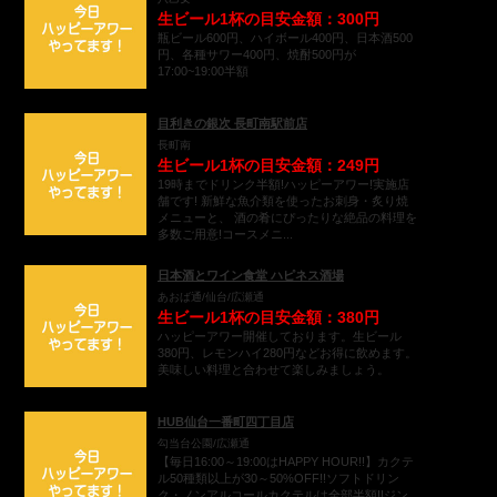
生ビール1杯の目安金額：300円
瓶ビール600円、ハイボール400円、日本酒500
円、各種サワー400円、焼酎500円が
17:00~19:00半額
目利きの銀次 長町南駅前店
長町南
生ビール1杯の目安金額：249円
19時までドリンク半額!ハッピーアワー!実施店
舗です! 新鮮な魚介類を使ったお刺身・炙り焼
メニューと、 酒の肴にぴったりな絶品の料理を
多数ご用意!コースメニ...
日本酒とワイン食堂 ハピネス酒場
あおば通/仙台/広瀬通
生ビール1杯の目安金額：380円
ハッピーアワー開催しております。生ビール
380円、レモンハイ280円などお得に飲めます。
美味しい料理と合わせて楽しみましょう。
HUB仙台一番町四丁目店
勾当台公園/広瀬通
【毎日16:00～19:00はHAPPY HOUR!!】カクテ
ル50種類以上が30～50%OFF!!ソフトドリン
ク・ノンアルコールカクテルは全部半額!!ジン