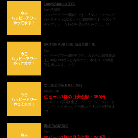
Lucy&Glutton NYC
仙台/広瀬通
ハッピーアワー開催中です。人気メニューのビ
ガーステーキ1/2ポンドが500円割引!リーズナブ
ルでボリュームある料理を楽しみましょう!
BRITISH PUB HUB 仙台名掛丁店
仙台
ハッピーアワー開催中です。カクテル50種類以
上が半額190円～とお得です。本場PUBの雰囲
気を楽しみましょう!
オールドパル (OLD PAL)
勾当台公園
生ビール1杯の目安金額：350円
17:00~19:30限定! 生ビール、ワイン、スパーク
リング、カクテルなど一部のドリンクが50%オ
フ!
飛梅 仙台駅前店
仙台
生ビール1杯の目安金額：240円