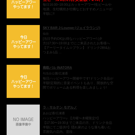
毎日16:00~18:00はカッキーアワー!生ビールや
地酒、生牡蠣焼き牡蠣などおすすめメニューが
半額に!!
SKY BAR J-Lounge (ジェイラウンジ)
仙台
[当日予約OK]お得なハッピーアワー! (夕
方)17:30〜19:00までにご来店されたお客様へ
【アーリータイム☆プラン】 ドリンク2杯&お
つまみ1品 ...
南欧バル INATORA
勾当台公園/広瀬通
毎日ハッピーアワー開催中です!ドリンク全品が
半額!定期的に音楽イベントもあり、開放的な空
間でボリュームある料理を楽しみましょう!
ラ・サルテン モデルノ
あおば通/広瀬通
ハッピーアワー♪ 【月曜〜木曜限定!!】
【17:30〜19:30までご来店の方、ドリンク全品
半額にてご提供!!】隠れ家のような落ち着いた
雰囲気の店内。普段...