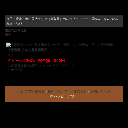
米子・境港・大山周辺エリア（鳥取県）のハッピーアワー・昼飲み・せんべろの
お店（1店）
場所で絞り込み
米子
大衆酒場 フタバ 鳥取米子店
米子
生ビール1杯の目安金額：300円
土日祝日は12〜17時にハッピーアワーでドリン
ク全品半額!
ハピアワ情報募集
·
最新情報（X）
·
運営会社
·
お問い合わせ
© ハッピーアワー