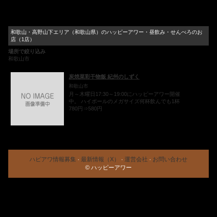
和歌山・高野山下エリア（和歌山県）のハッピーアワー・昼飲み・せんべろのお
店（1店）
場所で絞り込み
和歌山市
炭焼菜彩干物飯 紀州のしずく
和歌山市
月～木曜日17:30～19:00にハッピーアワー開催
中。 ハイボールのメガサイズ何杯飲んでも1杯
780円⇒580円
ハピアワ情報募集
·
最新情報（X）
·
運営会社
·
お問い合わせ
© ハッピーアワー