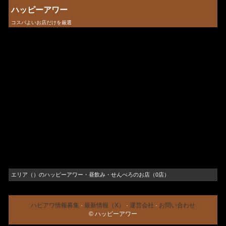
ハッピーアワー
コスパよいお店だけを厳選
エリア（）のハッピーアワー・昼飲み・せんべろのお店（0店）
ハピアワ情報募集
·
最新情報（X）
·
運営会社
·
お問い合わせ
© ハッピーアワー